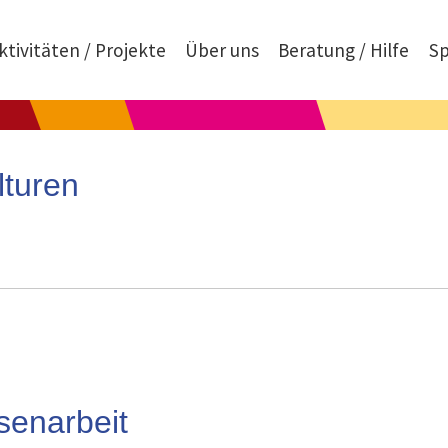
ktivitäten / Projekte
Über uns
Beratung / Hilfe
S
lturen
enarbeit